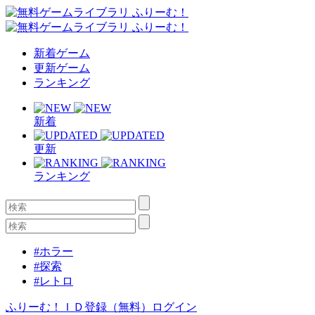
新着ゲーム
更新ゲーム
ランキング
新着
更新
ランキング
#ホラー
#探索
#レトロ
ふりーむ！ＩＤ登録（無料）
ログイン