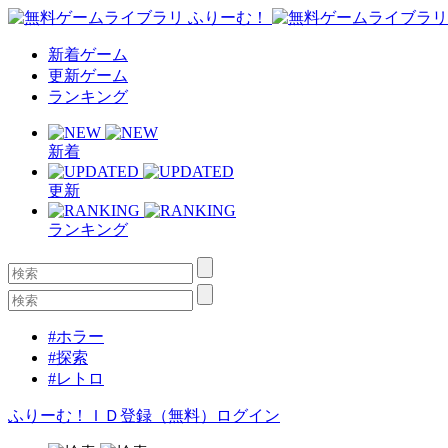
新着ゲーム
更新ゲーム
ランキング
新着
更新
ランキング
#ホラー
#探索
#レトロ
ふりーむ！ＩＤ登録（無料）
ログイン