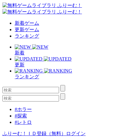
新着ゲーム
更新ゲーム
ランキング
新着
更新
ランキング
#ホラー
#探索
#レトロ
ふりーむ！ＩＤ登録（無料）
ログイン