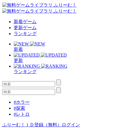
新着ゲーム
更新ゲーム
ランキング
新着
更新
ランキング
#ホラー
#探索
#レトロ
ふりーむ！ＩＤ登録（無料）
ログイン