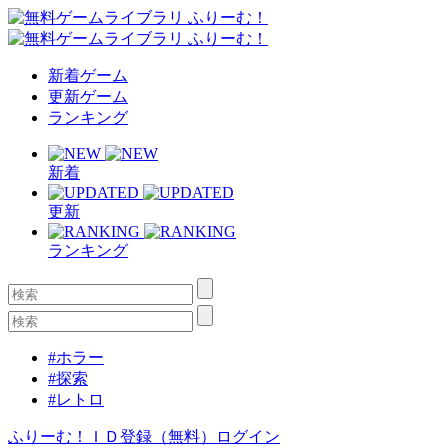
新着ゲーム
更新ゲーム
ランキング
新着
更新
ランキング
#ホラー
#探索
#レトロ
ふりーむ！ＩＤ登録（無料）
ログイン