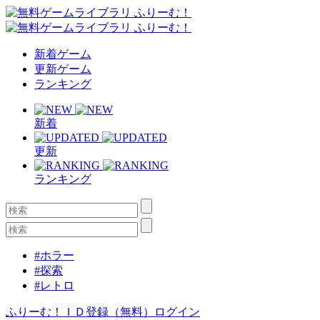
新着ゲーム
更新ゲーム
ランキング
新着
更新
ランキング
#ホラー
#探索
#レトロ
ふりーむ！ＩＤ登録（無料）
ログイン