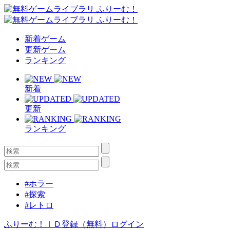
新着ゲーム
更新ゲーム
ランキング
新着
更新
ランキング
#ホラー
#探索
#レトロ
ふりーむ！ＩＤ登録（無料）
ログイン