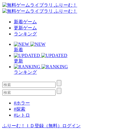
新着ゲーム
更新ゲーム
ランキング
新着
更新
ランキング
#ホラー
#探索
#レトロ
ふりーむ！ＩＤ登録（無料）
ログイン