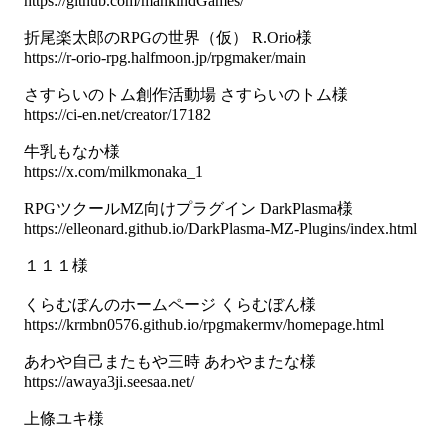
https://github.com/mankindGames/
折尾楽太郎のRPGの世界（仮） R.Orio様
https://r-orio-rpg.halfmoon.jp/rpgmaker/main
さすらいのトム創作活動場 さすらいのトム様
https://ci-en.net/creator/17182
牛乳もなか様
https://x.com/milkmonaka_1
RPGツクールMZ向けプラグイン DarkPlasma様
https://elleonard.github.io/DarkPlasma-MZ-Plugins/index.html
１１１様
くらむぼんのホームページ くらむぼん様
https://krmbn0576.github.io/rpgmakermv/homepage.html
あわや自己またもや三時 あわやまたな様
https://awaya3ji.seesaa.net/
上條ユキ様