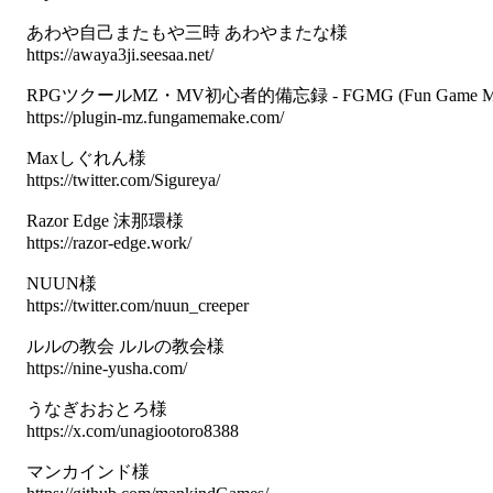
あわや自己またもや三時 あわやまたな様
https://awaya3ji.seesaa.net/
RPGツクールMZ・MV初心者的備忘録 - FGMG (Fun Game Ma
https://plugin-mz.fungamemake.com/
Maxしぐれん様
https://twitter.com/Sigureya/
Razor Edge 沫那環様
https://razor-edge.work/
NUUN様
https://twitter.com/nuun_creeper
ルルの教会 ルルの教会様
https://nine-yusha.com/
うなぎおおとろ様
https://x.com/unagiootoro8388
マンカインド様