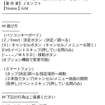
【著 作 者】ＪＧソフト
【Version 】6.04
----------------------------------------------------------------------------
---------------
## 遊び方
---------------
（パソコンキーボード）
[Ｚ／Enter]：決定ボタン（決定／調べる）
[Ｘ]：キャンセルボタン（キャンセル／メニューを開く）
[Ctrl]:イベントスキップ(押している間のみ)
[↑←↓→／ＷＡＳＤ]：移動ボタン
(オプション機能で変更可能)
（スマートフォン）
[タップ]決定/調べる/指定場所へ移動
[２本指でタップ]キャンセル/メニュー画面の開閉
[長押し]イベントスキップ(押している間のみ)
-------------------------------
## 下記の行為はご遠慮ください
-------------------------------