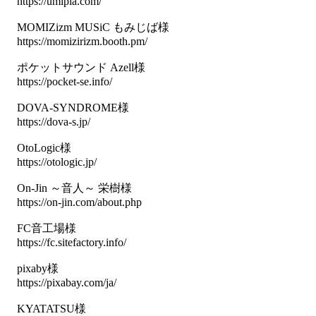
https://umipla.com/
MOMIZizm MUSiC もみじば様
https://momizirizm.booth.pm/
ポケットサウンド Azell様
https://pocket-se.info/
DOVA-SYNDROME様
https://dova-s.jp/
OtoLogic様
https://otologic.jp/
On-Jin ～音人～ 栄樹様
https://on-jin.com/about.php
FC音工場様
https://fc.sitefactory.info/
pixaby様
https://pixabay.com/ja/
KYATATSU様