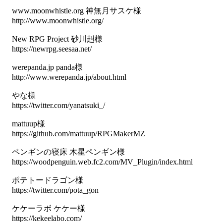
www.moonwhistle.org 神無月サスケ様
http://www.moonwhistle.org/
New RPG Project 砂川赳様
https://newrpg.seesaa.net/
werepanda.jp panda様
http://www.werepanda.jp/about.html
やな様
https://twitter.com/yanatsuki_/
mattuup様
https://github.com/mattuup/RPGMakerMZ
ペンギンの寝床 木星ペンギン様
https://woodpenguin.web.fc2.com/MV_Plugin/index.html
ポテトードラゴン様
https://twitter.com/pota_gon
ケケーラボ ケケー様
https://kekeelabo.com/