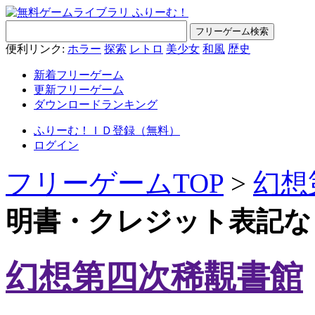
便利リンク:
ホラー
探索
レトロ
美少女
和風
歴史
新着フリーゲーム
更新フリーゲーム
ダウンロードランキング
ふりーむ！ＩＤ登録（無料）
ログイン
フリーゲームTOP
>
幻想
明書・クレジット表記な
幻想第四次稀覯書館