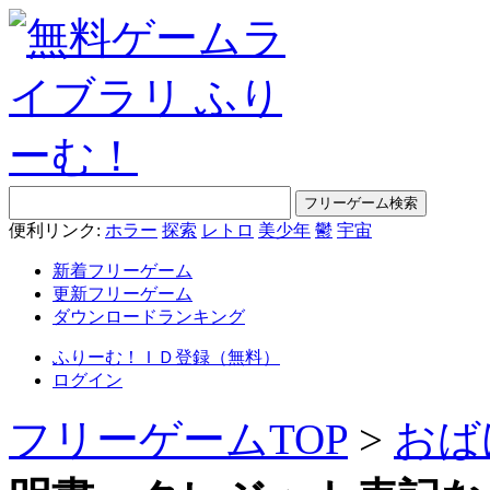
便利リンク:
ホラー
探索
レトロ
美少年
鬱
宇宙
新着フリーゲーム
更新フリーゲーム
ダウンロードランキング
ふりーむ！ＩＤ登録（無料）
ログイン
フリーゲームTOP
>
おば