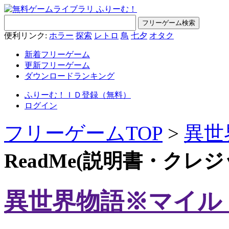
便利リンク:
ホラー
探索
レトロ
鳥
七夕
オタク
新着フリーゲーム
更新フリーゲーム
ダウンロードランキング
ふりーむ！ＩＤ登録（無料）
ログイン
フリーゲームTOP
>
異世
ReadMe(説明書・クレ
異世界物語※マイル