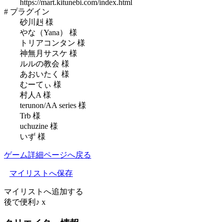
https://mart.kitunebi.com/index.html
# プラグイン
砂川赳 様
やな（Yana） 様
トリアコンタン 様
神無月サスケ 様
ルルの教会 様
あおいたく 様
むーてぃ 様
村人A 様
terunon/AA series 様
Trb 様
uchuzine 様
いず 様
ゲーム詳細ページへ戻る
マイリストへ保存
マイリストへ追加する
後で便利♪
x