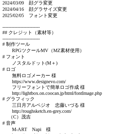
2024/03/09 顔グラ変更
2024/04/16 顔グラサイズ変更
2025/02/05 フォント変更
-------------------------
## クレジット（素材等）
-------------------------
# 制作ツール
RPGツクールMV（MZ素材使用）
# フォント
ノスタルドット(M＋)
# ロゴ
無料ロゴメーカー 様
https://www.designevo.com/
フリーフォントで簡単ロゴ作成 様
http://lightbox.on.coocan.jp/html/fontImage.php
# グラフィック
三日月アルペジオ 忠藤いづる 様
http://roughsketch.en-grey.com/
（C）茂吉
# 音声
M-ART Napi 様