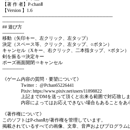
【著 作 者】P-chanⅡ
【Version 】1.6
----------------------------------------------------------------------------
---------------
## 遊び方
---------------
移動（矢印キー、左クリック、左タップ）
決定（スペース等、クリック、左タップ、○ボタン）
キャンセル（Xキー、右クリック、二本指タップ、×ボタン）
剣を振る⇒決定キー
ポーズ画面開閉⇒キャンセル
---------------
《ゲーム内容の質問・要望について》
Twitter： @Pchan65226441
Pixiv: https://www.pixiv.net/users/11898822
上記までDMを送って頂くと出来る範囲で対応致しま
内容によってはお応えできない場合もあることをあら
《著作権について》
このソフトはP-chanⅡが著作権を管理しています。
掲載されているすべての画像、文章、音声およびプログラム