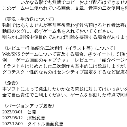
いかなる形でも無断でコピーおよび配布はできませ
このゲーム中に使われている画像、文章、音声の二次使用を
《実況・生放送について》
強制ではありませんが事前事後問わず報告頂けると作者は喜
動画のタグに、必ずゲーム名を入れておいてください。
明らかに誹謗中傷目的であれば削除を要請する場合がありま
《レビュー/作品紹介/二次創作（イラスト等）について》
Web/SNSでゲームについて言及する場合、@ツイートして
例：「ゲーム画面のキャプチャ」「レビュー」「紹介ページ
イラストをはじめとした二次創作も基本的には歓迎しますが
グロテスク・性的なものはセンシティブ設定をするなど配慮
《免責》
本ソフトによって発生したいかなる問題に対してはいっさい
全て自己責任でご利用ください。ゲームを起動した時点で同
《バージョンアップ履歴》
2023/03/01 公開
2023/05/12 演出変更
2023/12/09 タイトル画面変更