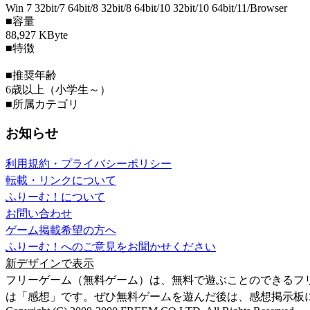
Win 7 32bit/7 64bit/8 32bit/8 64bit/10 32bit/10 64bit/11/Browser
■容量
88,927 KByte
■特徴
■推奨年齢
6歳以上（小学生～）
■所属カテゴリ
お知らせ
利用規約・プライバシーポリシー
転載・リンクについて
ふりーむ！について
お問い合わせ
ゲーム掲載希望の方へ
ふりーむ！へのご意見をお聞かせください
新デザインで表示
フリーゲーム（無料ゲーム）は、無料で遊ぶことのできるフ
は「感想」です。ぜひ無料ゲームを遊んだ後は、感想掲示板