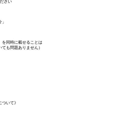
ください
介」
を同時に載せることは
も問題ありません）
について》