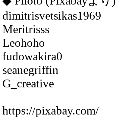
◆ Photo (Pixabayより)
dimitrisvetsikas1969
Meritrisss
Leohoho
fudowakira0
seanegriffin
G_creative
https://pixabay.com/