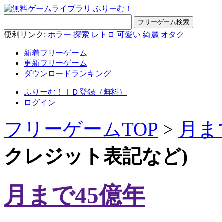
便利リンク:
ホラー
探索
レトロ
可愛い
綺麗
オタク
新着フリーゲーム
更新フリーゲーム
ダウンロードランキング
ふりーむ！ＩＤ登録（無料）
ログイン
フリーゲームTOP
>
月ま
クレジット表記など)
月まで45億年