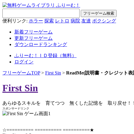
便利リンク:
ホラー
探索
レトロ
病院
友達
ボクシング
新着フリーゲーム
更新フリーゲーム
ダウンロードランキング
ふりーむ！ＩＤ登録（無料）
ログイン
フリーゲームTOP
>
First Sin
>
ReadMe(説明書・クレジット表
First Sin
あらゆるスキルを 育てつつ 無くした記憶を 取り戻せ！
スポンサードリンク
☆========== ========== ==========★