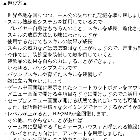
▲遊び方▲
・世界各地を回りつつ、主人公の失われた記憶を取り戻しま
・スキル熟練度システムを採用しているので
プレイヤー自身はもちろんのこと、スキルを成長、進化さ
スキルの成長方法は多岐にわたりますが
使用するだけでもスキルの効果が成長！
スキルの威力などはほぼ際限なく上がりますので、是非お
・今作では、装飾品を装備して敵を倒していくと
装飾品の効果を自らの力にすることができます。
いわゆる、パッシブスキルです。
パッシブスキルや育てたスキルを装備して
敵に立ち向かいましょう。
・ゲーム中画面端に表示されたショートカットボタンをマウ
メニュー画面で開ける各項目をすぐに開けますのでご活用
・セーブはメニュー画面が開ける状態であればいつでも可能
また、物語進行中様々なタイミングでセーブするかどうか
・レベルが上がると、HPやMPが全回復します。
・その他、わからないことがあれば
ゲーム内に登場する「ビギナーズハウス」と呼ばれる施設
・プレイされた方向けに、アンケートを用意しました。
よろしければ回答へのご協力をお願いします。