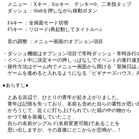
メニュー ：Xキー、Escキー、テンキー0、二本指タップ
ダッシュ ：Shiftを押しながら移動ボタン
F4キー ：全画面モード切替
F5キー ：リロード(再起動してタイトルへ)
音の調整 ：メニュー画面のオプション項目
・ダッシュ機能はオプション項目で常時ダッシュ・常時歩行
・イベント中に決定キーの押しっぱなしでイベントの進行速
・操作方法はゲーム内でメニュー画面から開ける「冒険日誌
ゲームを進めると入れるようになる「ビギナーズハウス」
●あらすじ●
とある浜辺で、ひとりの青年が起き上がりました。
青年は記憶を失っており、名前も含めた自らの素性が思い
かろうじて、近くに打ち上げられていた箱の中の物から
かつて槍を装備していたこと、
自らの名前がシグルド(名前変更可能)であることを
思い出しますが、その直後にどこからか悲鳴が…！