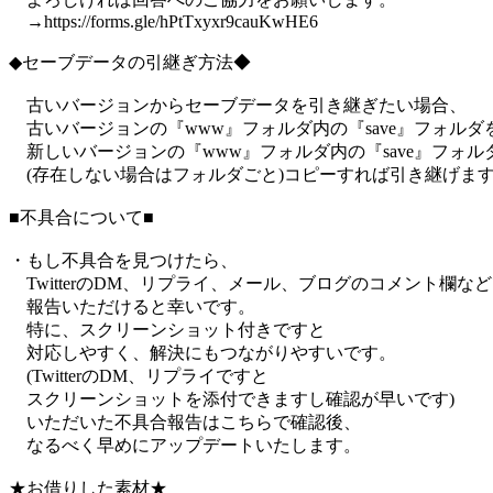
→https://forms.gle/hPtTxyxr9cauKwHE6
◆セーブデータの引継ぎ方法◆
古いバージョンからセーブデータを引き継ぎたい場合、
古いバージョンの『www』フォルダ内の『save』フォルダ
新しいバージョンの『www』フォルダ内の『save』フォル
(存在しない場合はフォルダごと)コピーすれば引き継げま
■不具合について■
・もし不具合を見つけたら、
TwitterのDM、リプライ、メール、ブログのコメント欄な
報告いただけると幸いです。
特に、スクリーンショット付きですと
対応しやすく、解決にもつながりやすいです。
(TwitterのDM、リプライですと
スクリーンショットを添付できますし確認が早いです)
いただいた不具合報告はこちらで確認後、
なるべく早めにアップデートいたします。
★お借りした素材★