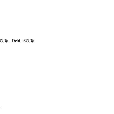
0.10以降、Debian8以降
の