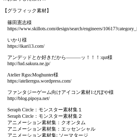
【グラフィック素材】
篠田憲志様
https://www.skillots.com/design/search/engineers/10617?category
いかり様
https://ikari13.com/
アンデッドとか好きだから―――ッ！！！:qut様
http://lud.sakura.ne.jp/
Atelier Rgss:Moghunter様
https://atelierrgss.wordpress.com/
ファンタジーゲーム向けアイコン素材1:ぴぽや様
http://blog.pipoya.net/
Seraph Circle：モンスター素材集１
Seraph Circle：モンスター素材集２
アニメーション素材集：クオンタム
アニメーション素材集：エッセンシャル
アニメーション素材集: ソーマタージ