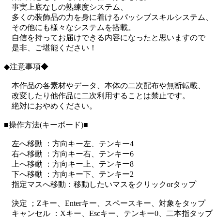
事実上底なしの熟練度システム、
多くの装飾品の力を身に着けるパッシブスキルシステム、
その他にも様々なシステムを搭載。
自信を持ってお届けできる内容になったと思いますので
是非、ご堪能ください！
◆注意事項◆
本作品の各素材やデータ、本体の二次配布や無断転載、
改変したり他作品に二次利用することは禁止です。
絶対におやめください。
■操作方法(キーボード)■
左へ移動 ：方向キー左、テンキー4
右へ移動 ：方向キー右、テンキー6
上へ移動 ：方向キー上、テンキー8
下へ移動 ：方向キー下、テンキー2
指定マスへ移動：移動したいマスをクリックorタップ
決定 ；Zキー、Enterキー、スペースキー、対象をタップ
キャンセル ：Xキー、Escキー、テンキー0、二本指タップ