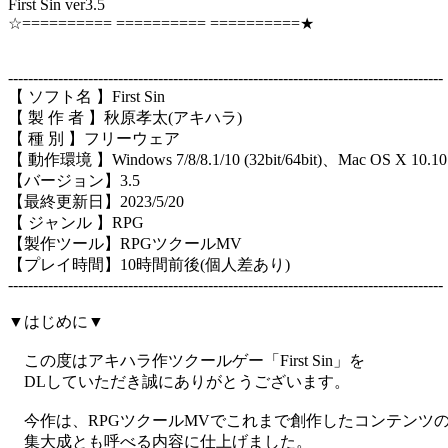
First Sin ver3.5
☆========== ========== ==========★
---------------------------------------------------------------------------------------
【 ソフト名 】First Sin
【 製 作 者 】秋原孝太(アキハラ)
【 種 別 】フリーウェア
【 動作環境 】Windows 7/8/8.1/10 (32bit/64bit)、Mac OS X 1
【バージョン】3.5
【最終更新日】2023/5/20
【 ジャンル 】RPG
【製作ツール】RPGツクールMV
【プレイ時間】10時間前後(個人差あり)
---------------------------------------------------------------------------------------
▼はじめに▼
この度はアキハラ作ツクールゲー「First Sin」を
DLしていただき誠にありがとうございます。
今作は、RPGツクールMVでこれまで創作したコンテンツ
集大成とも呼べる内容に仕上げました。