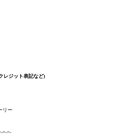
・クレジット表記など)
ーリー
=-=-=-