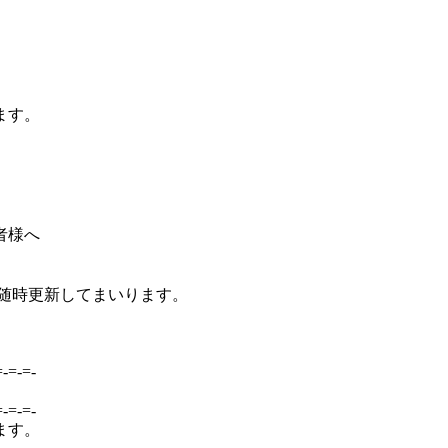
ます。
者様へ
随時更新してまいります。
=-=-=-
=-=-=-
ます。