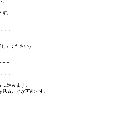
い。
ます。
=-=-=-
角@に変更してください）
=-=-=-
=-=-=-
先に進みます。
を見ることが可能です。