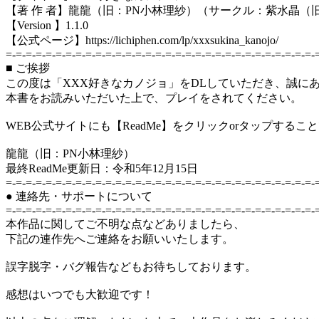
【著 作 者】龍龍（旧：PN小林理紗）（サークル：紫水晶（
【Version 】1.1.0
【公式ページ】https://lichiphen.com/lp/xxxsukina_kanojo/
=-=-=-=-=-=-=-=-=-=-=-=-=-=-=-=-=-=-=-=-=-=-=-=-=-=-=-=-=-=-=-
■ ご挨拶
この度は「XXX好きなカノジョ」をDLしていただき、誠に
本書をお読みいただいた上で、プレイをされてください。
WEB公式サイトにも【ReadMe】をクリックorタップする
龍龍（旧：PN小林理紗）
最終ReadMe更新日：令和5年12月15日
=-=-=-=-=-=-=-=-=-=-=-=-=-=-=-=-=-=-=-=-=-=-=-=-=-=-=-=-=-=-=-
● 連絡先・サポートについて
=-=-=-=-=-=-=-=-=-=-=-=-=-=-=-=-=-=-=-=-=-=-=-=-=-=-=-=-=-=-=-
本作品に関してご不明な点などありましたら、
下記の連作先へご連絡をお願いいたします。
誤字脱字・バグ報告などもお待ちしております。
感想はいつでも大歓迎です！