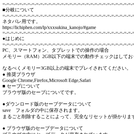
=-=-=-=-=-=-=-=-=-=-=-=-=-=-=-=-=-=-=-=-=-=-=-=-=-=-=-=-=-=-=-
■分岐について
=-=-=-=-=-=-=-=-=-=-=-=-=-=-=-=-=-=-=-=-=-=-=-=-=-=-=-=-=-=-=-
ネタバレ用です。
https://lichiphen.com/lp/xxxsukina_kanojo/#game
=-=-=-=-=-=-=-=-=-=-=-=-=-=-=-=-=-=-=-=-=-=-=-=-=-=-=-=-=-=-=-
●はじめに
=-=-=-=-=-=-=-=-=-=-=-=-=-=-=-=-=-=-=-=-=-=-=-=-=-=-=-=-=-=-=-
PC、スマートフォン、タブレットでの操作の場合
メモリー（RAM）2GB以下の端末での動作チェックはして
なるべくメモリー3GB以上の端末でプレイされてください。
● 推奨ブラウザ
Google Chrome,Firefox,Microsoft Edge,Safari
■ セーブについて
ブラウザ版のセーブについてです。
●ダウンロード版のセーブデータについて
save フォルダの中に保存されます。
まるごと削除することによって、完全なリセットが掛かりま
● ブラウザ版のセーブデータについて