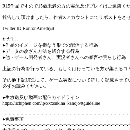
R15作品ですので15歳未満の方の実況及びプレイはご遠慮く
報告して頂けましたら、作者Xアカウントにてリポストをさ
Twitter ID RonronAmethyst
ただし、
●作品のイメージを損なう形での配信する行為
●データの改ざん方法を紹介する行為
●他・ゲーム開発者さん、実況者さんへの暴言や荒らし行為
上記の行為を行っている、もしくは行っている方が集まるコ
その他下記URLにて、ゲーム実況について詳しく記載させて
必ずお読みください。
●生放送及び動画の配信ガイドライン
https://lichiphen.com/lp/xxxsukina_kanojo/#guideline
=-=-=-=-=-=-=-=-=-=-=-=-=-=-=-=-=-=-=-=-=-=-=-=-=-=-=-=-=-=-=-
●免責事項
=-=-=-=-=-=-=-=-=-=-=-=-=-=-=-=-=-=-=-=-=-=-=-=-=-=-=-=-=-=-=-