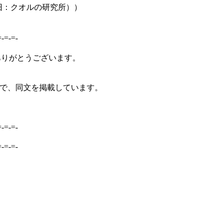
旧：クオルの研究所））
=-=-=-
ありがとうございます。
ことで、同文を掲載しています。
=-=-=-
=-=-=-