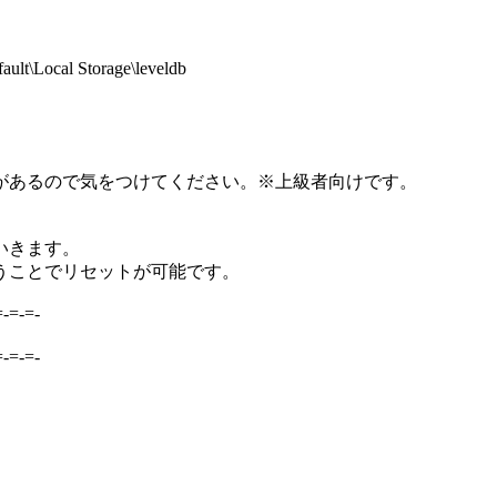
t\Local Storage\leveldb
があるので気をつけてください。※上級者向けです。
いきます。
うことでリセットが可能です。
=-=-=-
=-=-=-