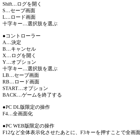
Shift…ログを開く
S…セーブ画面
L…ロード画面
十字キー…選択肢を選ぶ
●コントローラー
A…決定
B…キャンセル
X…ログを開く
Y…オプション
十字キー…選択肢を選ぶ
LB…セーブ画面
RB…ロード画面
START…オプション
BACK…ゲームを終了する
●PC DL版限定の操作
F4…全画面化
●PC WEB版限定の操作
F12など全体表示化させたあとに、F3キーを押すことで全画