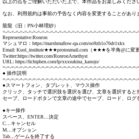
以上の点をご理解いただいた上で、本作品をお楽しみくださ
なお、利用規約は事前の予告なく内容を変更することがあり
龍龍（旧：PN小林理紗）
=-=-=-=-=-=-=-=-=-=-=-=-=-=-=-=-=-=-=-=-=-=-=-=-=-=-=-=-=-=-=-
Representative:Ronron
マシュマロ：https://marshmallow-qa.com/oo9zh1o76dr1xkx
Email: Kuol_institute★★★protonmail.com（★★★を半
Twitter:https://twitter.com/RonronAmethyst
URL: https://lichiphen.com/lp/xxxsukina_kanojo/
=-=-=-=-=-=-=-=-=-=-=-=-=-=-=-=-=-=-=-=-=-=-=-=-=-=-=-=-=-=-=-
● 操作説明
=-=-=-=-=-=-=-=-=-=-=-=-=-=-=-=-=-=-=-=-=-=-=-=-=-=-=-=-=-=-=-
●スマートフォン、タブレット、マウス操作
クリック、タッチで選択肢を選択を選び、文章を選択すると
セーブ、ロードボタンで文章の途中でセーブ、ロード、ログ
●キー操作
スペース、ENTER…決定
C…キャンセル
M…オプション
Tab…ゲームを終了する