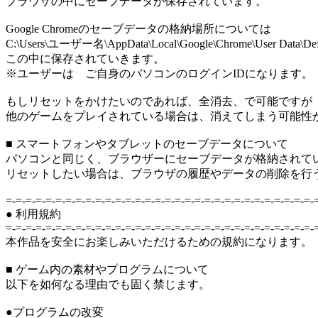
ブラウザの中にセーブデータが保存されています。
Google Chromeのセーブデータの格納場所については
C:\Users\ユーザー名\AppData\Local\Google\Chrome\User Data\Defaul
この中に保存されていきます。
※ユーザーは ご自身のパソコンのログインIDになります。
もしリセットをかけたいのであれば、全消去、で可能ですが
他のゲームをプレイされている場合は、消えてしまう可能性
■ スマートフォンやタブレットのセーブデータについて
パソコンと同じく、ブラウザーにセーブデータが格納されて
リセットしたい場合は、ブラウザの履歴やデータの削除を行
=-=-=-=-=-=-=-=-=-=-=-=-=-=-=-=-=-=-=-=-=-=-=-=-=-=-=-=-=-=-=-
● 利用規約
=-=-=-=-=-=-=-=-=-=-=-=-=-=-=-=-=-=-=-=-=-=-=-=-=-=-=-=-=-=-=-
本作品を安全にお楽しみいただけるための規約になります。
■ ゲーム内の素材やプログラムについて
以下を如何なる理由でも固く禁じます。
●プログラムの改変