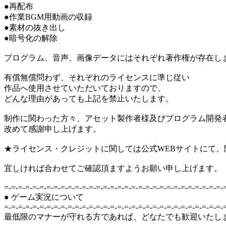
●再配布
●作業BGM用動画の収録
●素材の抜き出し
●暗号化の解除
プログラム、音声、画像データにはそれぞれ著作権が存在し
有償無償問わず、それぞれのライセンスに準じ従い
作品へ使用させていただいておりますので、
どんな理由があっても上記を禁止いたします。
制作に関わった方々、アセット製作者様及びプログラム開発
改めて感謝申し上げます。
★ライセンス・クレジットに関しては公式WEBサイトにて、
宜しければ合わせてご確認頂ますようお願い申し上げます。
=-=-=-=-=-=-=-=-=-=-=-=-=-=-=-=-=-=-=-=-=-=-=-=-=-=-=-=-=-=-=-
● ゲーム実況について
=-=-=-=-=-=-=-=-=-=-=-=-=-=-=-=-=-=-=-=-=-=-=-=-=-=-=-=-=-=-=-
最低限のマナーが守れる方であれば、どなたでも歓迎いたし