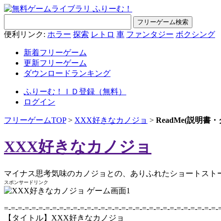
便利リンク:
ホラー
探索
レトロ
車
ファンタジー
ボクシング
新着フリーゲーム
更新フリーゲーム
ダウンロードランキング
ふりーむ！ＩＤ登録（無料）
ログイン
フリーゲームTOP
>
XXX好きなカノジョ
>
ReadMe(説明書
XXX好きなカノジョ
マイナス思考気味のカノジョとの、ありふれたショートスト
スポンサードリンク
=-=-=-=-=-=-=-=-=-=-=-=-=-=-=-=-=-=-=-=-=-=-=-=-=-=-=-=-=-=-=-
【タイトル】XXX好きなカノジョ