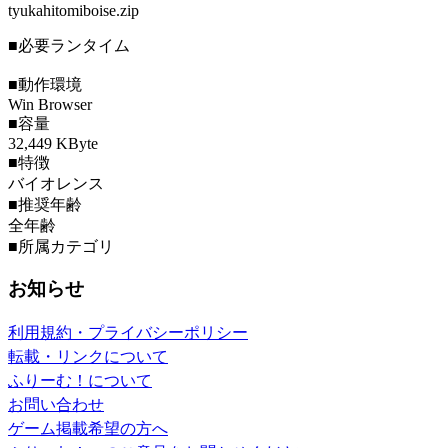
tyukahitomiboise.zip
■必要ランタイム
■動作環境
Win Browser
■容量
32,449 KByte
■特徴
バイオレンス
■推奨年齢
全年齢
■所属カテゴリ
お知らせ
利用規約・プライバシーポリシー
転載・リンクについて
ふりーむ！について
お問い合わせ
ゲーム掲載希望の方へ