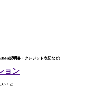
eadMe(説明書・クレジット表記など)
ション
にいくと…