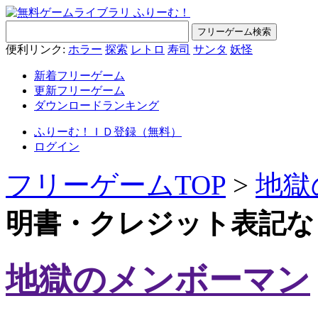
便利リンク:
ホラー
探索
レトロ
寿司
サンタ
妖怪
新着フリーゲーム
更新フリーゲーム
ダウンロードランキング
ふりーむ！ＩＤ登録（無料）
ログイン
フリーゲームTOP
>
地獄
明書・クレジット表記な
地獄のメンボーマン