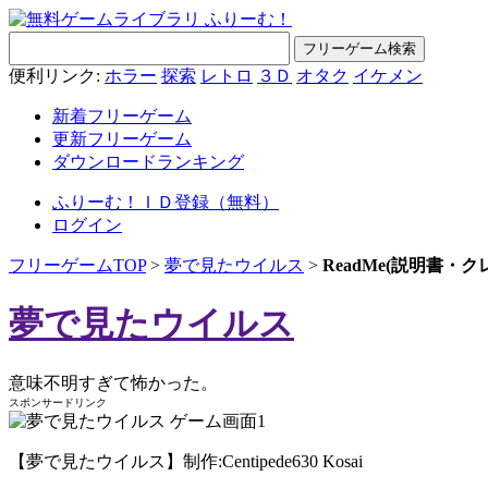
便利リンク:
ホラー
探索
レトロ
３Ｄ
オタク
イケメン
新着フリーゲーム
更新フリーゲーム
ダウンロードランキング
ふりーむ！ＩＤ登録（無料）
ログイン
フリーゲームTOP
>
夢で見たウイルス
>
ReadMe(説明書・
夢で見たウイルス
意味不明すぎて怖かった。
スポンサードリンク
【夢で見たウイルス】制作:Centipede630 Kosai