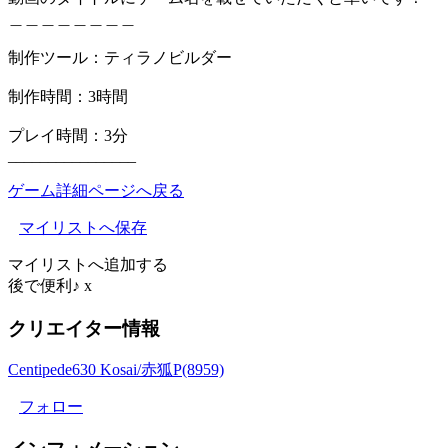
＿＿＿＿＿＿＿＿
制作ツール：ティラノビルダー
制作時間：3時間
プレイ時間：3分
________________
ゲーム詳細ページへ戻る
マイリストへ保存
マイリストへ追加する
後で便利♪
x
クリエイター情報
Centipede630 Kosai/赤狐P(8959)
フォロー