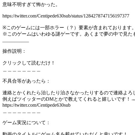
意味不明すぎて怖かった。
https://twitter.com/Centipede630sub/status/1284278747156197377
※このゲームには一部ホラー（？）要素が含まれております
※このゲームはいわゆる謎ゲーです。あくまで夢の中で見た
___________
操作説明：
クリックして読むだけ！
＿＿＿＿＿＿＿＿
不具合等があったら：
連絡とかくれたら治したり治さなかったりするので連絡よろ
例えばツイッターのDMとかで教えてくれると嬉しいです！→@Centi
https://twitter.com/Centipede630sub
＿＿＿＿＿＿＿＿
ゲーム実況について：
動画のタイトルにゲーム名を載せていただくと幸いです！