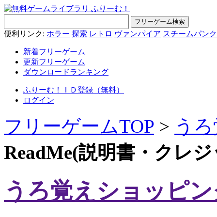
便利リンク:
ホラー
探索
レトロ
ヴァンパイア
スチームパンク
新着フリーゲーム
更新フリーゲーム
ダウンロードランキング
ふりーむ！ＩＤ登録（無料）
ログイン
フリーゲームTOP
>
うろ
ReadMe(説明書・クレ
うろ覚えショッピン