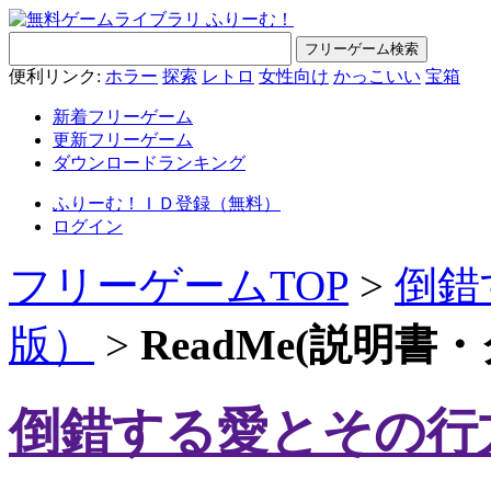
便利リンク:
ホラー
探索
レトロ
女性向け
かっこいい
宝箱
新着フリーゲーム
更新フリーゲーム
ダウンロードランキング
ふりーむ！ＩＤ登録（無料）
ログイン
フリーゲームTOP
>
倒錯
版）
>
ReadMe(説明
倒錯する愛とその行