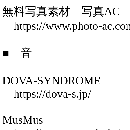
無料写真素材「写真AC
https://www.photo-ac.co
■ 音
DOVA-SYNDROME
https://dova-s.jp/
MusMus