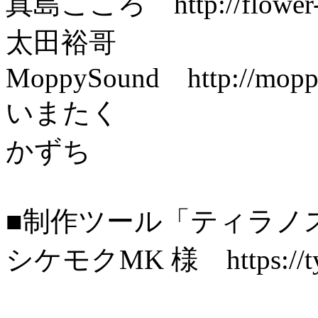
真島こころ http://flower-p
太田裕哥
MoppySound http://moppys
いまたく
かずち
■制作ツール「ティラノ
シケモクMK 様 https://tyr