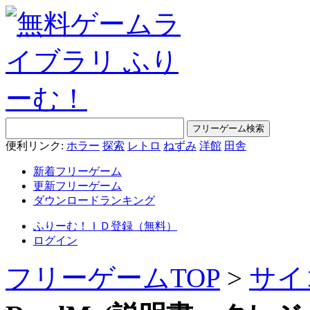
便利リンク:
ホラー
探索
レトロ
ねずみ
洋館
田舎
新着フリーゲーム
更新フリーゲーム
ダウンロードランキング
ふりーむ！ＩＤ登録（無料）
ログイン
フリーゲームTOP
>
サイ