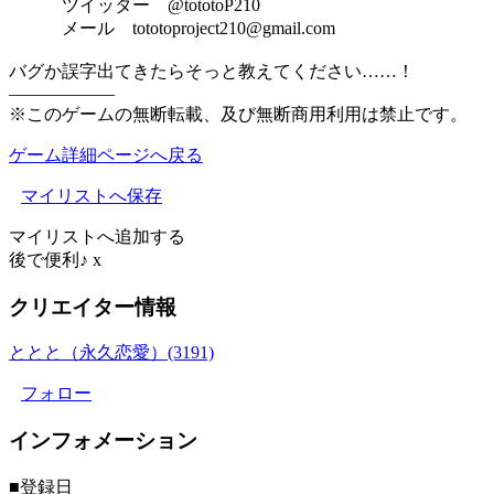
ツイッター @tototoP210
メール tototoproject210@gmail.com
バグか誤字出てきたらそっと教えてください……！
――――――
※このゲームの無断転載、及び無断商用利用は禁止です。
ゲーム詳細ページへ戻る
マイリストへ保存
マイリストへ追加する
後で便利♪
x
クリエイター情報
ととと（永久恋愛）(3191)
フォロー
インフォメーション
■登録日