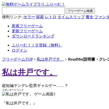
便利リンク:
ホラー
探索
レトロ
タイムスリップ
魔女
ファン
新着フリーゲーム
更新フリーゲーム
ダウンロードランキング
ふりーむ！ＩＤ登録（無料）
ログイン
フリーゲームTOP
>
私は井戸です。
>
ReadMe(説明書・ク
私は井戸です。
超短編ヤンデレ監禁ギャルゲー……？
スポンサードリンク
『私は井戸です。』