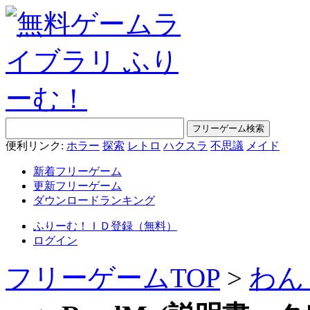
便利リンク:
ホラー
探索
レトロ
ハクスラ
不思議
メイド
新着フリーゲーム
更新フリーゲーム
ダウンロードランキング
ふりーむ！ＩＤ登録（無料）
ログイン
フリーゲームTOP
>
わん