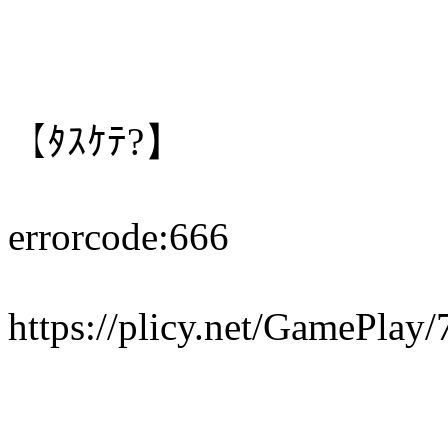
【ﾀｽｹﾃ?】
errorcode:666
https://plicy.net/GamePlay