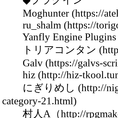
Moghunter (https://ateli
ru_shalm (https://torigoy
Yanfly Engine Plugins (h
トリアコンタン (https://tri
Galv (https://galvs-scri
hiz (http://hiz-tkool.tu
にぎりめし (http://nigirim
category-21.html)
村人A（http://rpgmaker-