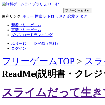
便利リンク:
ホラー
探索
レトロ
うさぎ
恋愛
オタク
新着フリーゲーム
更新フリーゲーム
ダウンロードランキング
ふりーむ！ＩＤ登録（無料）
ログイン
フリーゲームTOP
>
スラ
ReadMe(説明書・クレ
スライムだって生き