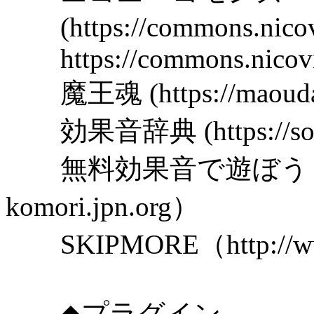
(https://commons.nicovi
https://commons.nicovid
魔王魂 (https://maoudamas
効果音辞典 (https://soundd
無料効果音で遊ぼう！（http
komori.jpn.org）
SKIPMORE（http://www
◆プラグイン