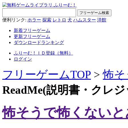
便利リンク:
ホラー
探索
レトロ
犬
ハムスター
洋館
新着フリーゲーム
更新フリーゲーム
ダウンロードランキング
ふりーむ！ＩＤ登録（無料）
ログイン
フリーゲームTOP
>
怖そ
ReadMe(説明書・クレ
怖そうで怖くないと