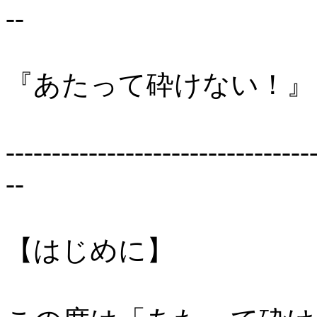
--
『あたって砕けない！』
---------------------------------
--
【はじめに】