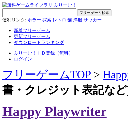
便利リンク:
ホラー
探索
レトロ
猫
洋服
サッカー
新着フリーゲーム
更新フリーゲーム
ダウンロードランキング
ふりーむ！ＩＤ登録（無料）
ログイン
フリーゲームTOP
>
Happy
書・クレジット表記など
Happy Playwriter