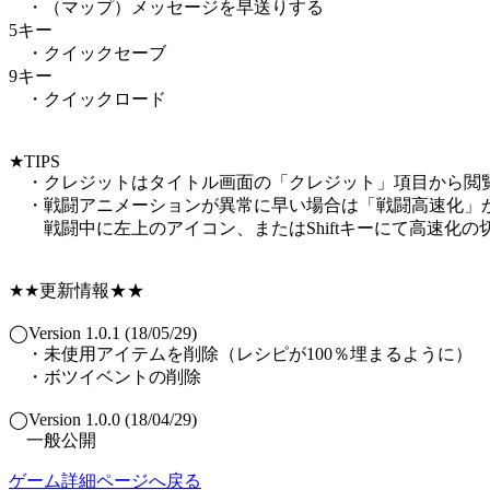
・（マップ）メッセージを早送りする
5キー
・クイックセーブ
9キー
・クイックロード
★TIPS
・クレジットはタイトル画面の「クレジット」項目から閲
・戦闘アニメーションが異常に早い場合は「戦闘高速化」が
戦闘中に左上のアイコン、またはShiftキーにて高速化の
★★更新情報★★
◯Version 1.0.1 (18/05/29)
・未使用アイテムを削除（レシピが100％埋まるように）
・ボツイベントの削除
◯Version 1.0.0 (18/04/29)
一般公開
ゲーム詳細ページへ戻る