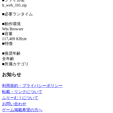
■ファイル名
lt_web_101.zip
■必要ランタイム
■動作環境
Win Browser
■容量
117,409 KByte
■特徴
■推奨年齢
全年齢
■所属カテゴリ
お知らせ
利用規約・プライバシーポリシー
転載・リンクについて
ふりーむ！について
お問い合わせ
ゲーム掲載希望の方へ