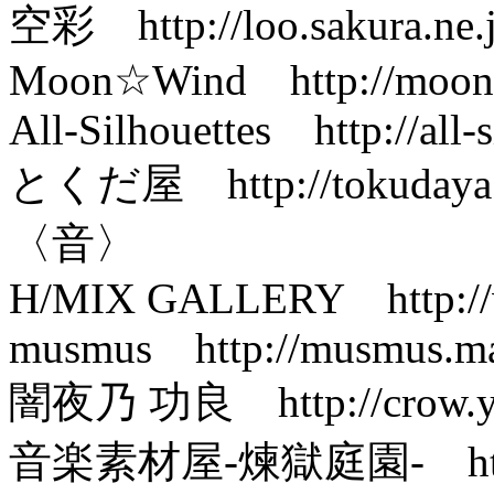
空彩 http://loo.sakura.ne.j
Moon☆Wind http://moon
All-Silhouettes http://all-
とくだ屋 http://tokudaya.
〈音〉
H/MIX GALLERY http://w
musmus http://musmus.ma
闇夜乃 功良 http://crow.y
音楽素材屋-煉獄庭園- http://