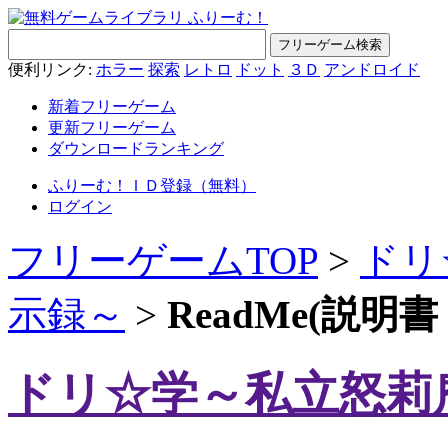
便利リンク:
ホラー
探索
レトロ
ドット
３Ｄ
アンドロイド
新着フリーゲーム
更新フリーゲーム
ダウンロードランキング
ふりーむ！ＩＤ登録（無料）
ログイン
フリーゲームTOP
>
ドリ
示録～
>
ReadMe(説
ドリ☆学～私立怒莉