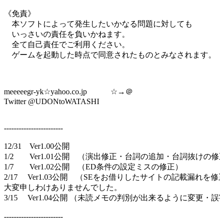
《免責》
本ソフトによって発生したいかなる問題に対しても
いっさいの責任を負いかねます。
全て自己責任でご利用ください。
ゲームを起動した時点で同意されたものとみなされます。
meeeeegr-yk☆yahoo.co.jp ☆→＠
Twitter @UDONtoWATASHI
------------------------
12/31 Ver1.00公開
1/2 Ver1.01公開 （演出修正・台詞の追加・台詞抜けの
1/7 Ver1.02公開 （ED条件の設定ミスの修正）
2/17 Ver1.03公開 （SEをお借りしたサイトの記載漏れを
大変申しわけありませんでした。
3/15 Ver1.04公開 （未読メモの判別が出来るように変更・
------------------------