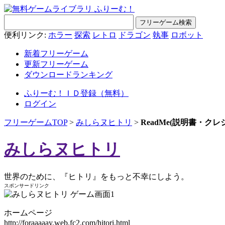
便利リンク:
ホラー
探索
レトロ
ドラゴン
執事
ロボット
新着フリーゲーム
更新フリーゲーム
ダウンロードランキング
ふりーむ！ＩＤ登録（無料）
ログイン
フリーゲームTOP
>
みしらヌヒトリ
>
ReadMe(説明書・ク
みしらヌヒトリ
世界のために、『ヒトリ』をもっと不幸にしよう。
スポンサードリンク
ホームページ
http://foraaaaay.web.fc2.com/hitori.html