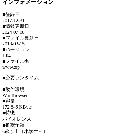
インフォメーション
■登録日
2017-12-31
■情報更新日
2024-07-08
■ファイル更新日
2018-03-15
■バージョン
1.04
■ファイル名
www.zip
■必要ランタイム
■動作環境
Win Browser
■容量
172,846 KByte
■特徴
バイオレンス
■推奨年齢
6歳以上（小学生～）