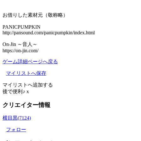
お借りした素材元（敬称略）
PANICPUMPKIN
http://pansound.com/panicpumpkin/index.html
On-Jin ～音人～
https://on-jin.com/
ゲーム詳細ページへ戻る
マイリストへ保存
マイリストへ追加する
後で便利♪
x
クリエイター情報
横目黒(7124)
フォロー