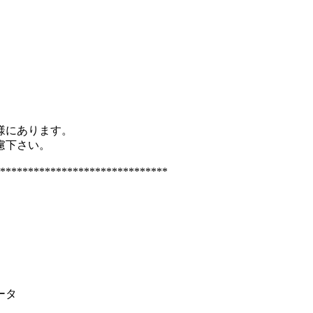
様にあります。
慮下さい。
******************************
ータ