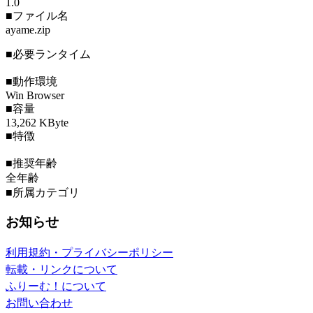
1.0
■ファイル名
ayame.zip
■必要ランタイム
■動作環境
Win Browser
■容量
13,262 KByte
■特徴
■推奨年齢
全年齢
■所属カテゴリ
お知らせ
利用規約・プライバシーポリシー
転載・リンクについて
ふりーむ！について
お問い合わせ