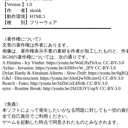
【Version 】1.0
【作 者】ukonk
【動作環境】HTML5
【種 別】フリーウェア
━━━━━━━━━━━━━━━━━━━━━━━━━━━━━━━━━━━━━━
《著作権について》
文章の著作権は作者にあります。
画像は、著作権表示不要の素材を作者が加工したものと、作
BGMの著作権については、次の通りです。
A Himitsu - Icy Vindur: https://youtu.be/WaEJIxFbAxc CC-BY-3.0
Aylius - Invasion: https://youtu.be/439HvvW_2PY CC-BY-3.0
Dylan Hardy & Abraham Alberto - Slow Drift: https://youtu.be/0
G&J - Disconscient: https://youtu.be/AhoQwNRcmvQ CC-BY-3.0
Reatch - Fuko: http://youtu.be/SfZbGxE4Ndk CC-BY-3.0
synx - Routine Break: http://youtu.be/2HJ2EiYUopY CC-BY-3.0
《免責》
本ソフトによって発生したいかなる問題に対しても一切の責
全て自己責任でご利用ください。
ゲームを起動した時点で同意されたものとみなされます。