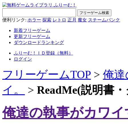
便利リンク:
ホラー
探索
レトロ
正月
魔女
スチームパンク
新着フリーゲーム
更新フリーゲーム
ダウンロードランキング
ふりーむ！ＩＤ登録（無料）
ログイン
フリーゲームTOP
>
俺達
イ。
>
ReadMe(説明
俺達の執事がカワイ