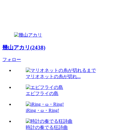
幾山アカリ(2438)
フォロー
マリオネットの糸が切れ...
エビフライの島
iRing・ω・Ring!
時計の奏でる狂詩曲