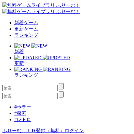
新着ゲーム
更新ゲーム
ランキング
新着
更新
ランキング
#ホラー
#探索
#レトロ
ふりーむ！ＩＤ登録（無料）
ログイン