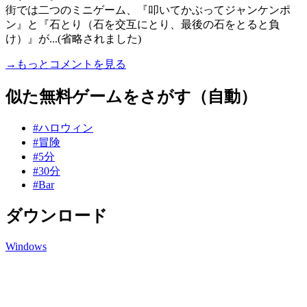
街では二つのミニゲーム、『叩いてかぶってジャンケンポ
ン』と『石とり（石を交互にとり、最後の石をとると負
け）』が...(省略されました)
→もっとコメントを見る
似た無料ゲームをさがす（自動）
#ハロウィン
#冒険
#5分
#30分
#Bar
ダウンロード
Windows