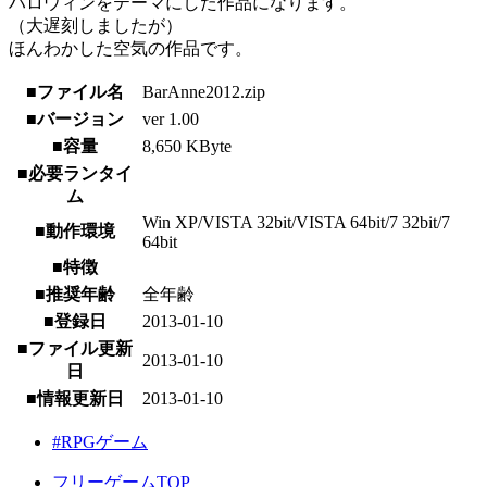
ハロウィンをテーマにした作品になります。
（大遅刻しましたが）
ほんわかした空気の作品です。
■ファイル名
BarAnne2012.zip
■バージョン
ver 1.00
■容量
8,650 KByte
■必要ランタイ
ム
Win XP/VISTA 32bit/VISTA 64bit/7 32bit/7
■動作環境
64bit
■特徴
■推奨年齢
全年齢
■登録日
2013-01-10
■ファイル更新
2013-01-10
日
■情報更新日
2013-01-10
#RPGゲーム
フリーゲームTOP