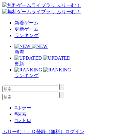
新着ゲーム
更新ゲーム
ランキング
新着
更新
ランキング
#ホラー
#探索
#レトロ
ふりーむ！ＩＤ登録（無料）
ログイン