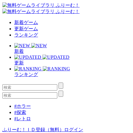
新着ゲーム
更新ゲーム
ランキング
新着
更新
ランキング
#ホラー
#探索
#レトロ
ふりーむ！ＩＤ登録（無料）
ログイン