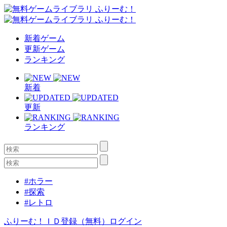
新着ゲーム
更新ゲーム
ランキング
新着
更新
ランキング
#ホラー
#探索
#レトロ
ふりーむ！ＩＤ登録（無料）
ログイン