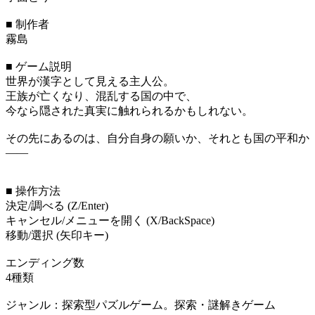
■ 制作者
霧島
■ ゲーム説明
世界が漢字として見える主人公。
王族が亡くなり、混乱する国の中で、
今なら隠された真実に触れられるかもしれない。
その先にあるのは、自分自身の願いか、それとも国の平和か
——
■ 操作方法
決定/調べる (Z/Enter)
キャンセル/メニューを開く (X/BackSpace)
移動/選択 (矢印キー)
エンディング数
4種類
ジャンル：探索型パズルゲーム。探索・謎解きゲーム