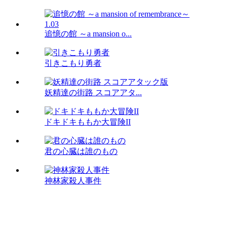
追憶の館 ～a mansion o...
引きこもり勇者
妖精達の街路 スコアアタ...
ドキドキももか大冒険II
君の心臓は誰のもの
神林家殺人事件