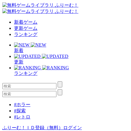
新着ゲーム
更新ゲーム
ランキング
新着
更新
ランキング
#ホラー
#探索
#レトロ
ふりーむ！ＩＤ登録（無料）
ログイン