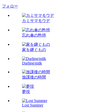
フォロー
カミサマモウデ
忘れ傘の矜持
家を継ぐもの
Darling/milk
放課後の時間
夢現
Lost Summer