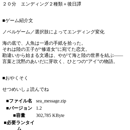
２０分 エンディング２種類＋後日譚
■ゲーム紹介文
ノベルゲーム／選択肢によってエンディング変化
海の底で、人魚は一通の手紙を拾った。
それは陸の王子が“修道女”に宛てた恋文。
勘違いから始まる文通は、やがて海と陸の世界を結ぶ――
言葉と沈黙のあいだに芽吹く、ひとつの“アイ”の物語。
■おやくそく
せつめいしょ読んでね
■ファイル名
sea_message.zip
■バージョン
1.2
■容量
302,785 KByte
■必要ランタイ
ム