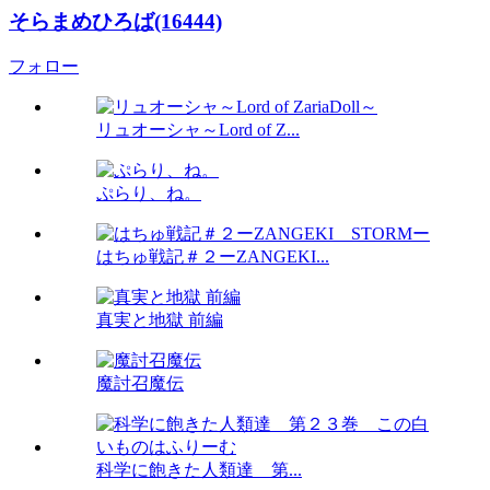
そらまめひろば(16444)
フォロー
リュオーシャ～Lord of Z...
ぷらり、ね。
はちゅ戦記＃２ーZANGEKI...
真実と地獄 前編
魔討召魔伝
科学に飽きた人類達 第...