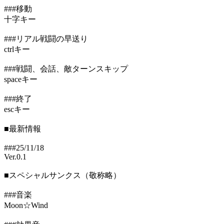
###移動
十字キー
###リアル戦闘の早送り
ctrlキー
###戦闘、会話、敵ターンスキップ
spaceキー
###終了
escキー
■最新情報
###25/11/18
Ver.0.1
■スペシャルサンクス（敬称略）
###音楽
Moon☆Wind