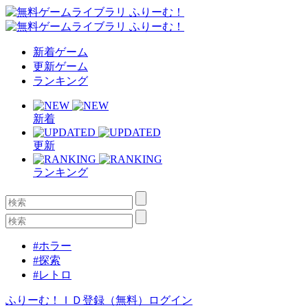
新着ゲーム
更新ゲーム
ランキング
新着
更新
ランキング
#ホラー
#探索
#レトロ
ふりーむ！ＩＤ登録（無料）
ログイン