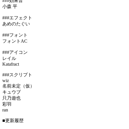
###効果音
小森 平
###エフェクト
あめのたぐい
###フォント
フォントAC
###アイコン
レイル
Katafract
###スクリプト
wiz
名前未定（仮）
キュウブ
只乃遊也
彩羽
ran
■更新履歴