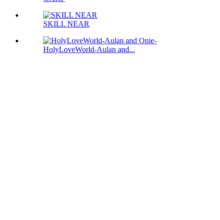
SKILL NEAR
HolyLoveWorld-Aulan and...