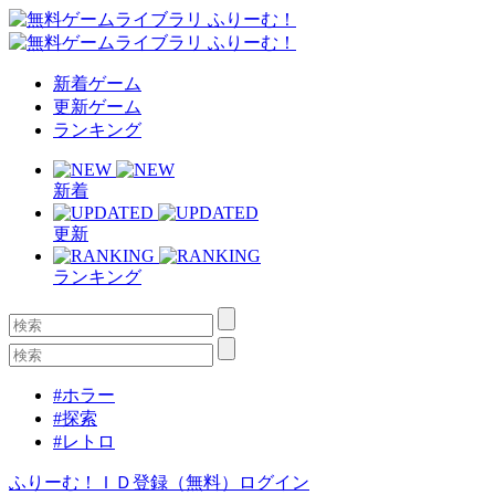
新着ゲーム
更新ゲーム
ランキング
新着
更新
ランキング
#ホラー
#探索
#レトロ
ふりーむ！ＩＤ登録（無料）
ログイン