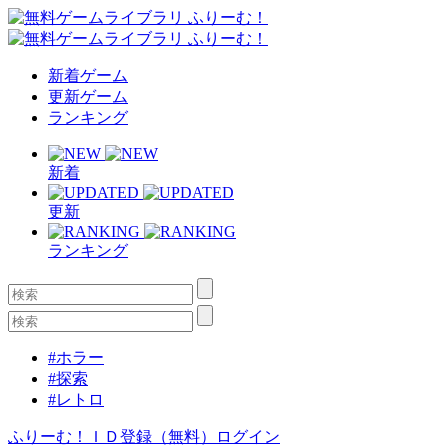
新着ゲーム
更新ゲーム
ランキング
新着
更新
ランキング
#ホラー
#探索
#レトロ
ふりーむ！ＩＤ登録（無料）
ログイン