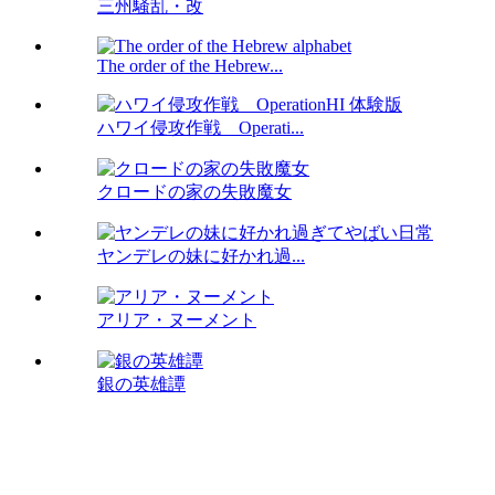
三州騒乱・改
The order of the Hebrew...
ハワイ侵攻作戦 Operati...
クロードの家の失敗魔女
ヤンデレの妹に好かれ過...
アリア・ヌーメント
銀の英雄譚