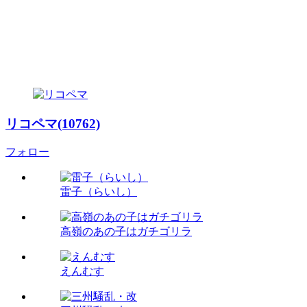
リコペマ(10762)
フォロー
雷子（らいし）
高嶺のあの子はガチゴリラ
えんむす