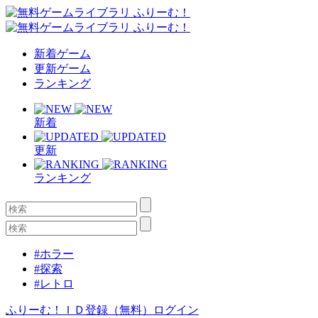
新着ゲーム
更新ゲーム
ランキング
新着
更新
ランキング
#ホラー
#探索
#レトロ
ふりーむ！ＩＤ登録（無料）
ログイン