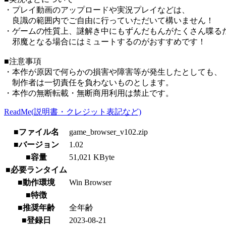
・プレイ動画のアップロードや実況プレイなどは、
良識の範囲内でご自由に行っていただいて構いません！
・ゲームの性質上、謎解き中にもずんだもんがたくさん喋る
邪魔となる場合にはミュートするのがおすすめです！
■注意事項
・本作が原因で何らかの損害や障害等が発生したとしても、
制作者は一切責任を負わないものとします。
・本作の無断転載・無断商用利用は禁止です。
ReadMe(説明書・クレジット表記など)
■ファイル名
game_browser_v102.zip
■バージョン
1.02
■容量
51,021 KByte
■必要ランタイム
■動作環境
Win Browser
■特徴
■推奨年齢
全年齢
■登録日
2023-08-21