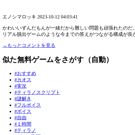
エノシマロッキ
2023-10-12 04:03:41
かわいいずんだもんが一緒だから難しい問題も頑張れたのだ
リアル脱出ゲームのような今までの答えがつながる構成が良
→もっとコメントを見る
似た無料ゲームをさがす（自動）
#おすすめ
#カオス
#実況
#ティラノスクリプト
#謎解き
#フルボイス
#ボイス
#自由
#１時間
#ティラノ