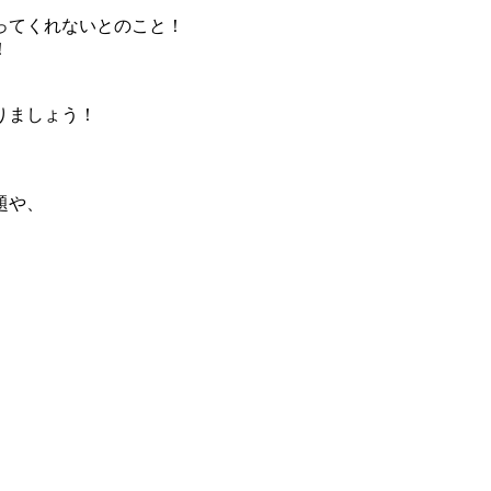
ってくれないとのこと！
！
りましょう！
）
題や、