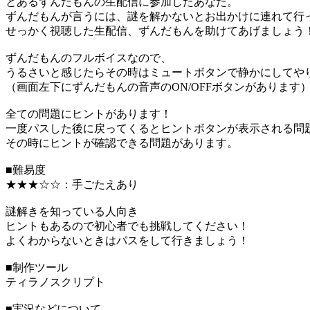
とあるずんだもんの生配信に参加したあなた。
ずんだもんが言うには、謎を解かないとお出かけに連れて行
せっかく視聴した生配信、ずんだもんを助けてあげましょう
ずんだもんのフルボイスなので、
うるさいと感じたらその時はミュートボタンで静かにしてや
（画面左下にずんだもんの音声のON/OFFボタンがあります
全ての問題にヒントがあります！
一度パスした後に戻ってくるとヒントボタンが表示される問
その時にヒントが確認できる問題があります。
■難易度
★★★☆☆：手ごたえあり
謎解きを知っている人向き
ヒントもあるので初心者でも挑戦してください！
よくわからないときはパスをして行きましょう！
■制作ツール
ティラノスクリプト
■実況などについて