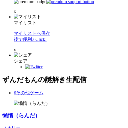
x
マイリスト
マイリストへ保存
後で便利♪ Click!
x
シェア
ずんだもんの謎解き生配信
#その他ゲーム
懶惰（らんだ）
フォロー