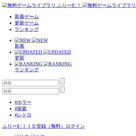
新着ゲーム
更新ゲーム
ランキング
新着
更新
ランキング
#ホラー
#探索
#レトロ
ふりーむ！ＩＤ登録（無料）
ログイン