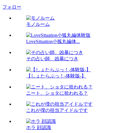
フォロー
モノルーム
LoveSituation小狐丸編体...
その占い師、凶暴につき
【しょたらぶっ！-体験版-】
ニート、ショタに拾われる？
これが僕の担当アイドルです
ホラ 顔認識