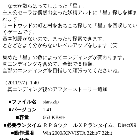
なぜか散らばってしまった「星」。
主人公セーラは偶然出会った妖精アルトに「星」探しを頼ま
れます。
リートウッドの町と村をあちこち探して「星」を回収してい
くゲームです。
基本戦闘がないので、まったり探索できます。
ときどきよく分からないレベルアップをします（笑
集めた「星」の数によってエンディングが変わります。
真エンディングを含めて、全部で８種類。
全部のエンディングを目指して頑張ってくださいね。
（2011/7/7）1.40
真エンディング後のアフターストーリー追加
■ファイル名
stars.zip
■バージョン
1.41
■容量
663 KByte
■必要ランタイム
ＲＰＧツクールＸＰランタイム、DirectX9
■動作環境
Win 2000/XP/VISTA 32bit/7 32bit