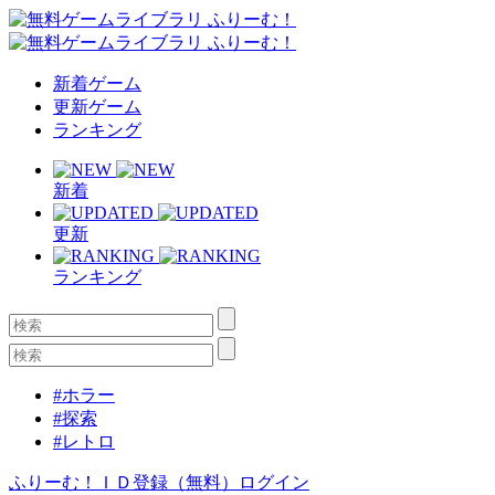
新着ゲーム
更新ゲーム
ランキング
新着
更新
ランキング
#ホラー
#探索
#レトロ
ふりーむ！ＩＤ登録（無料）
ログイン