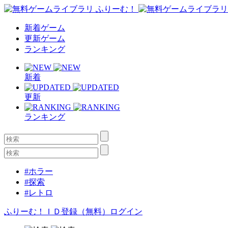
新着ゲーム
更新ゲーム
ランキング
新着
更新
ランキング
#ホラー
#探索
#レトロ
ふりーむ！ＩＤ登録（無料）
ログイン