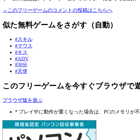
→このフリーゲームのコメントの投稿はこちらへ
似た無料ゲームをさがす（自動）
#スキル
#マウス
#キス
#ADV
#30分
#天使
このフリーゲームを今すぐブラウザで
ブラウザ版を遊ぶ
* プレイ中に動作が重くなった場合は、PCのメモリ