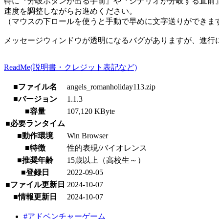
特に『分岐ボタンが出る手前』や『シナリオが分岐する直前
速度を調整しながらお進めください。
（マウスの下ロールを使うと手動で早めに文字送りができま
メッセージウィンドウが透明になるバグがありますが、進行
ReadMe(説明書・クレジット表記など)
■ファイル名
angels_romanholiday113.zip
■バージョン
1.1.3
■容量
107,120 KByte
■必要ランタイム
■動作環境
Win Browser
■特徴
性的表現/バイオレンス
■推奨年齢
15歳以上（高校生～）
■登録日
2022-09-05
■ファイル更新日
2024-10-07
■情報更新日
2024-10-07
#アドベンチャーゲーム