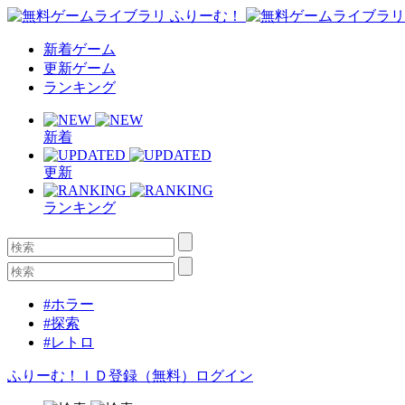
新着ゲーム
更新ゲーム
ランキング
新着
更新
ランキング
#ホラー
#探索
#レトロ
ふりーむ！ＩＤ登録（無料）
ログイン